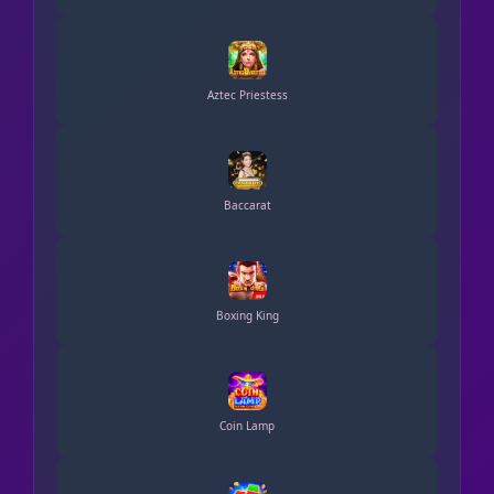
Aztec Priestess
Baccarat
Boxing King
Coin Lamp