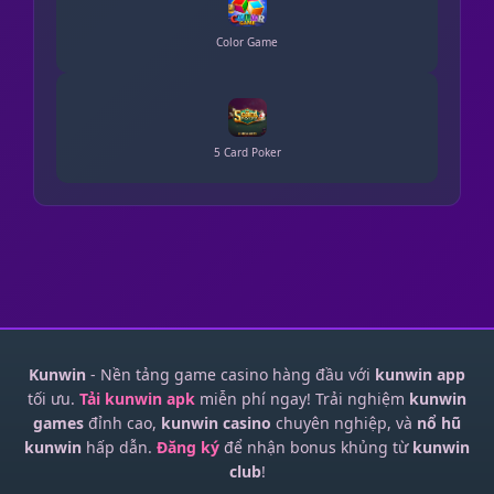
Color Game
5 Card Poker
Kunwin
- Nền tảng game casino hàng đầu với
kunwin app
tối ưu.
Tải kunwin apk
miễn phí ngay! Trải nghiệm
kunwin
games
đỉnh cao,
kunwin casino
chuyên nghiệp, và
nổ hũ
kunwin
hấp dẫn.
Đăng ký
để nhận bonus khủng từ
kunwin
club
!