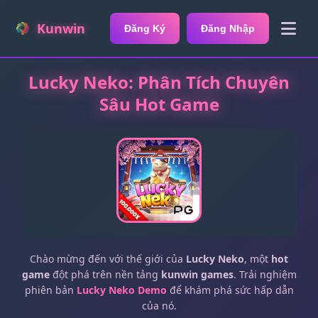
Kunwin
Đăng Ký
Đăng Nhập
Lucky Neko: Phân Tích Chuyên
Sâu Hot Game
Chào mừng đến với thế giới của
Lucky Neko
, một
hot
game
đột phá trên nền tảng
kunwin games
. Trải nghiệm
phiên bản
Lucky Neko Demo
để khám phá sức hấp dẫn
của nó.