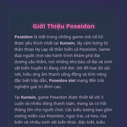
Giới Thiệu Poseidon
Poseidon
là một trong những game slot nổ hũ
được yêu thích nhất tại
Kunwin
, lấy cảm hứng từ
thần thoại Hy Lạp về thần biển cả Poseidon. Game
đưa người chơi vào hành trình khám phá đại
dương sâu thẳm, nơi những kho báu cổ đại và sinh
vật biển huyền bí đang chờ đợi. Với đồ họa 3D sắc
nét, hiệu ứng âm thanh sống động và tính năng
đặc biệt hấp dẫn,
Poseidon slot
mang đến trải
nghiệm giải trí đỉnh cao.
Tại
Kunwin
, game Poseidon được thiết kế với 5
cuộn và nhiều dòng thanh toán, mang lại cơ hội
thắng lớn cho người chơi. Các biểu tượng bao gồm
vương miện của Poseidon, ngọc trai, cá heo, rùa
biển và nhiều sinh vật biển khác. Đặc biệt, biểu