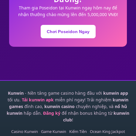
Tham gia Poseidon tại Kunwin ngay hôm nay để
nhận thưởng chào mừng lên đến 5,000,000 VNĐ!
Chơi Poseidon Ngay
Kunwin
- Nền tảng game casino hàng đầu với
kunwin app
tối ưu.
Tải kunwin apk
miễn phí ngay! Trải nghiệm
kunwin
games
đỉnh cao,
kunwin casino
chuyên nghiệp, và
nổ hũ
kunwin
hấp dẫn.
Đăng ký
để nhận bonus khủng từ
kunwin
club
!
Casino Kunwin
Game Kunwin
Kiếm Tiền
Ocean King Jackpot